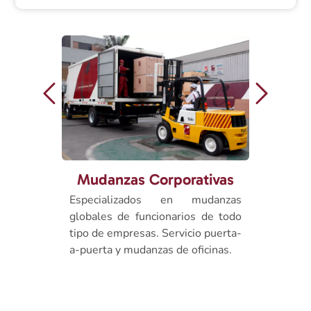
Mud
Mudanzas Corporativas
Cubri
s
Facili
Especializados en mudanzas
destino.
Despreo
globales de funcionarios de todo
ndo. Le
en mano
tipo de empresas. Servicio puerta-
ervicio
a-puerta y mudanzas de oficinas.