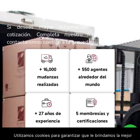
Tu mudanza en manos de
profesionales
Si deseas mayor información o realizar una
cotización. Completa nuestro formulario y nos
contactaremos contigo a la brevedad.
+ 16,000
+ 550 agentes
mudanzas
alrededor del
realizadas
mundo
+ 27 años de
5 membresías y
experiencia
certificaciones
F
L
I
a
i
n
Utilizamos cookies para garantizar que le brindamos la mejor
Chatea con nosotros
c
n
s