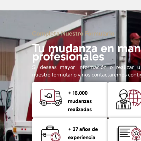
Completa Nuestro Formulario
Tu mudanza en man
profesionales
Si deseas mayor información o realizar u
nuestro formulario y nos contactaremos conti
+ 16,000
mudanzas
realizadas
+ 27 años de
experiencia