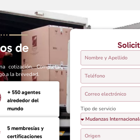
Solici
os de
na cotización. Completa
go a la brevedad.
+ 550 agentes
alrededor del
Tipo de servicio
mundo
5 membresías y
certificaciones