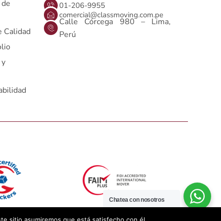
n de
01-206-9955
comercial@classmoving.com.pe
Calle Córcega 980 – Lima,
e Calidad
Perú
lio
 y
bilidad
Chatea con nosotros
ste sitio asumiremos que está satisfecho con él.