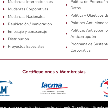
Mudanzas Internacionales
Política de Protecció
Datos
Mudanzas Corporativas
Política y Objetivos d
Mudanzas Nacionales
Políticas Anti Monopo
Reubicación / inmigración
Políticas Antisoborno
Embalaje y almacenaje
Anticorrupción
Distribución
Programa de Sustenta
Proyectos Especiales
Corporativa
Certificaciones y Membresías
amos la mejor experiencia en nuestro sitio web. Si continúa utilizando e